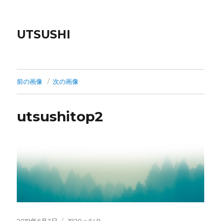
UTSUSHI
前の画像
次の画像
utsushitop2
投
フ
2019年6月3日
1920 × 648