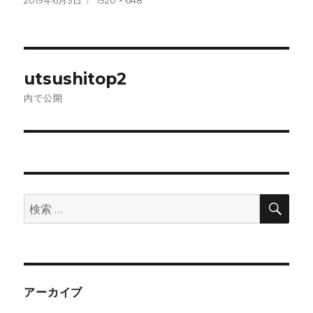
稿
ル
日:
サ
イ
ズ
投
utsushitop2
稿
内で公開
ナ
ビ
ゲ
検
検
ー
索
索:
シ
ョ
アーカイブ
ン